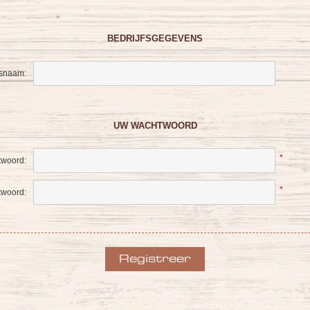
BEDRIJFSGEGEVENS
fsnaam:
UW WACHTWOORD
*
woord:
*
twoord: