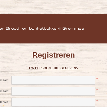
)
er Brood- en banketbakkerij Gremmee
Registreren
UW PERSOONLIJKE GEGEVENS
*
rnaam:
*
ernaam:
*
ladres: