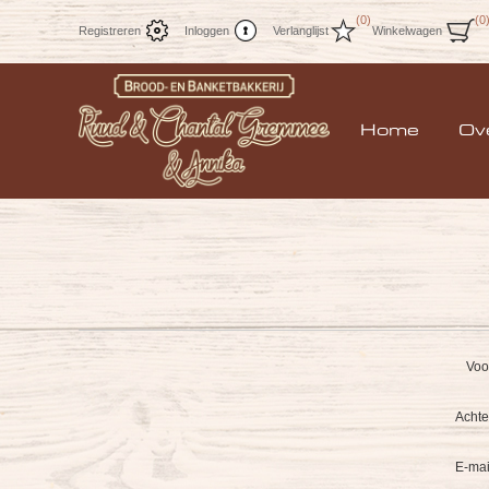
(0)
(0
Registreren
Inloggen
Verlanglijst
Winkelwagen
Home
Ov
Voo
Acht
E-mai