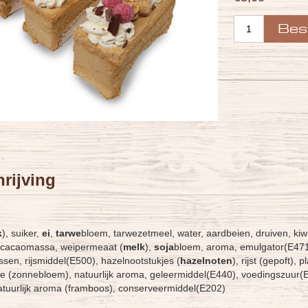
rijving
k
), suiker,
ei
,
tarwe
bloem, tarwezetmeel, water, aardbeien, druiven, kiw
 cacaomassa, weipermeaat (
melk
),
soja
bloem, aroma, emulgator(E471
sen, rijsmiddel(E500), hazelnootstukjes (
hazelnoten
), rijst (gepoft),
lie (zonnebloem), natuurlijk aroma, geleermiddel(E440), voedingszuur(
atuurlijk aroma (framboos), conserveermiddel(E202)