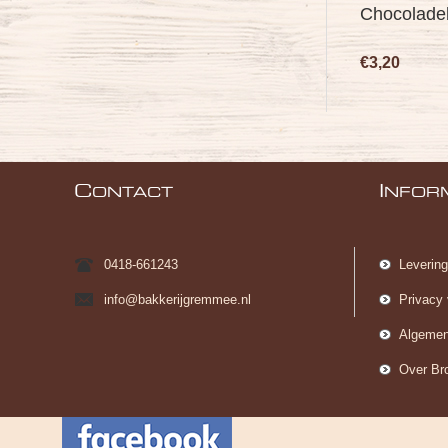
Chocolade
€3,20
C
I
ONTACT
NFOR
0418-661243
Leverin
info@bakkerijgremmee.nl
Privacy 
Algemen
Over Br