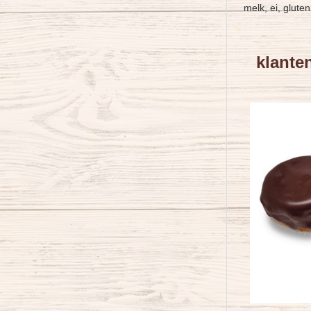
melk, ei, glute
klant