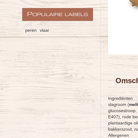
P
OPULAIRE LABELS
peren
vlaai
Omsch
Ingrediënten
slagroom (
mel
glucosestroop,
E407), rode bes
plantaardige o
bakkerszout, n
Allergenen