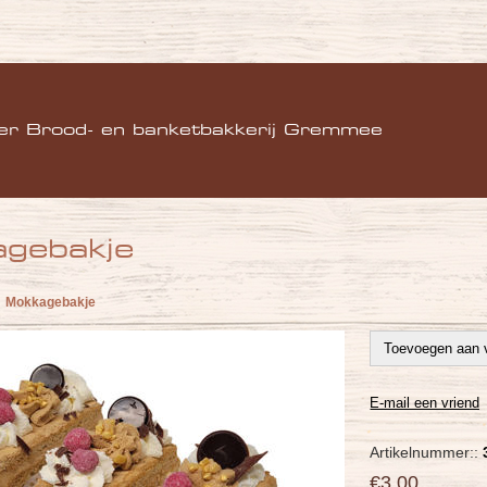
)
er Brood- en banketbakkerij Gremmee
gebakje
Mokkagebakje
Artikelnummer::
€3,00