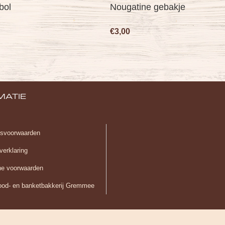
bol
Nougatine gebakje
€3,00
MATIE
gsvoorwaarden
verklaring
e voorwaarden
ood- en banketbakkerij Gremmee