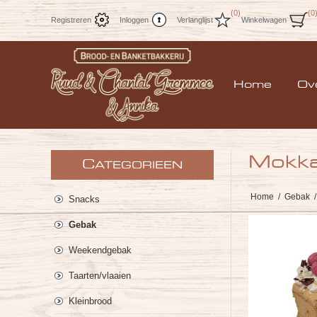
(0)
(0
Registreren
Inloggen
Verlanglijst
Winkelwagen
Home
Ov
Mokka
C
ATEGORIEEN
Home
/
Gebak
/
Snacks
Gebak
Weekendgebak
Taarten/vlaaien
Kleinbrood