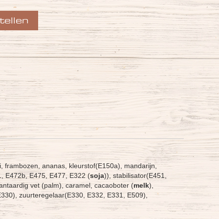
i, frambozen, ananas, kleurstof(E150a), mandarijn,
, E472b, E475, E477, E322 (
soja
)), stabilisator(E451,
 plantaardig vet (palm), caramel, cacaoboter (
melk
),
E330), zuurteregelaar(E330, E332, E331, E509),