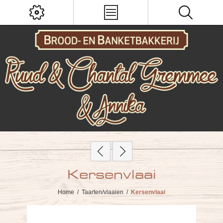
Kersenvlaai
Home
/
Taarten/vlaaien
/
Kersenvlaai