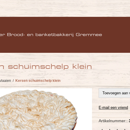
)
er Brood- en banketbakkerij Gremmee
n schuimschelp klein
vlaaien
/
Kersen schuimschelp klein
Artikelnummer::