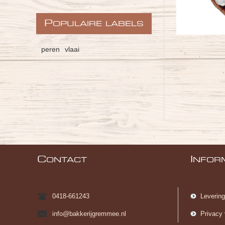
P
OPULAIRE LABELS
peren
vlaai
C
I
ONTACT
NFOR
0418-661243
Leverin
info@bakkerijgremmee.nl
Privacy 