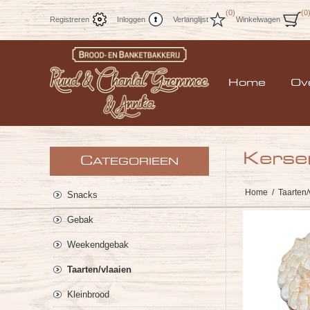
(0)
(0
Registreren
Inloggen
Verlanglijst
Winkelwagen
Home
Ov
Kerse
C
ATEGORIEEN
Home
/
Taarten/
Snacks
Gebak
Weekendgebak
Taarten/vlaaien
Kleinbrood