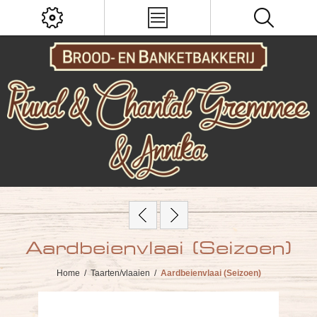
Aardbeienvlaai (Seizoen)
Home
/
Taarten/vlaaien
/
Aardbeienvlaai (Seizoen)