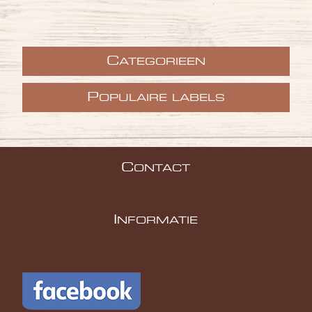
C
ATEGORIEEN
P
OPULAIRE LABELS
C
ONTACT
I
NFORMATIE